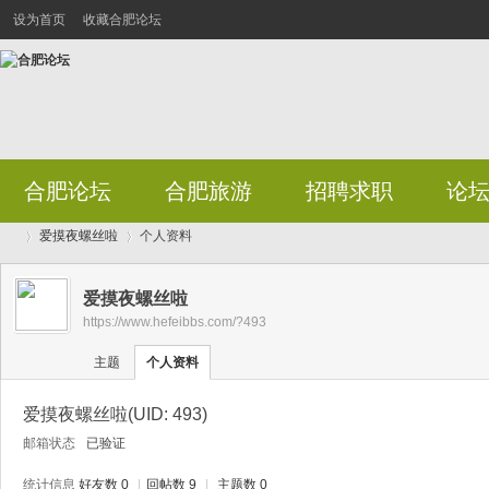
设为首页
收藏合肥论坛
合肥论坛
合肥旅游
招聘求职
论
爱摸夜螺丝啦
个人资料
爱摸夜螺丝啦
https://www.hefeibbs.com/?493
合
›
›
主题
个人资料
爱摸夜螺丝啦
(UID: 493)
邮箱状态
已验证
统计信息
好友数 0
|
回帖数 9
|
主题数 0