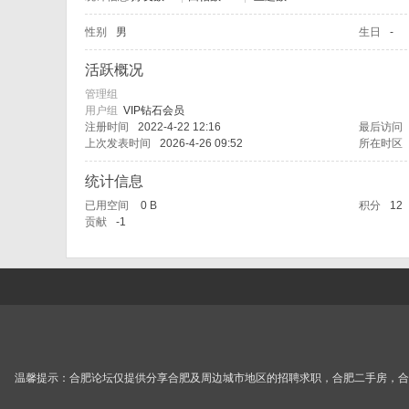
性别
男
生日
-
肥
活跃概况
管理组
用户组
VIP钻石会员
注册时间
2022-4-22 12:16
最后访问
上次发表时间
2026-4-26 09:52
所在时区
统计信息
已用空间
0 B
积分
12
贡献
-1
论
温馨提示：合肥论坛仅提供分享合肥及周边城市地区的招聘求职，合肥二手房，合肥