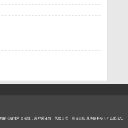
的准确性和合法性，用户需谨慎，风险自理，责任自担 最终解释权 BY 合肥论坛