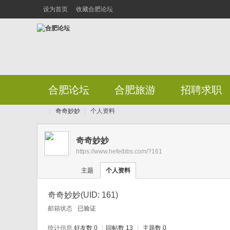
设为首页
收藏合肥论坛
合肥论坛
合肥旅游
招聘求职
奇奇妙妙
个人资料
奇奇妙妙
https://www.hefeibbs.com/?161
合
›
›
主题
个人资料
奇奇妙妙
(UID: 161)
邮箱状态
已验证
统计信息
好友数 0
|
回帖数 13
|
主题数 0