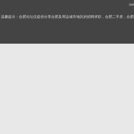
坛
GMT
温馨提示：合肥论坛仅提供分享合肥及周边城市地区的招聘求职，合肥二手房，合肥