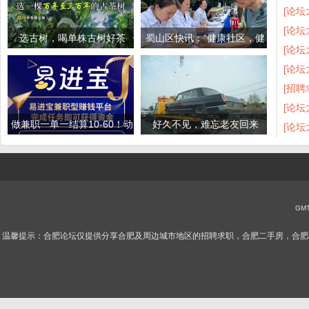
[论坛
[论坛
选古树，喝单株古树好茶
蜀山区快讯：“健康社区，健
[论坛
康相伴”小区义
[论坛
[招聘
[论坛
做兼职一单一结算10-60！动
好久不见，难忘老友回来
[论坛
动手指两三张！
了！
GMT
温馨提示：合肥论坛仅提供分享合肥及周边城市地区的招聘求职，合肥二手房，合肥