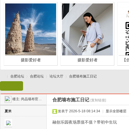
摄影爱好者
摄影爱好者
【
合肥论坛
合肥论坛
论坛大厅
合肥墙布施工日记
楼主:
尚品墙布官方号
合肥墙布施工日记
[复制链接]
合
»
›
›
›
夏米
发表于 2026-5-18 08:14:34
|
显示全部楼层
融创乐园夜场票值不值？带初中生玩
摄影爱好者
摄影爱好者