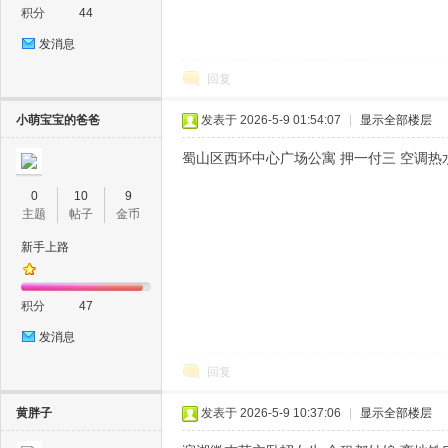
积分
44
发消息
坛
回复
小萌宝宝的爸爸
发表于 2026-5-9 01:54:07
|
显示全部楼层
蜀山区西环中心广场公寓 押一付三 空调热水
0
10
9
主题
帖子
金币
新手上路
积分
47
发消息
回复
黄胖子
发表于 2026-5-9 10:37:06
|
显示全部楼层