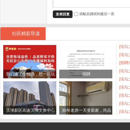
回帖后跳转到最后一页
发表回复
社区精彩导读
[论坛
[论坛
[招聘
[论坛
我们建了个牧场，想一起玩
招聘
[论坛
吗？
[论坛
[论坛
[论坛
滨湖新区高速滨湖文体中心
30年老房一天变新家，尚品
[论坛
体育MALL近银泰旺
墙布这活儿确实地