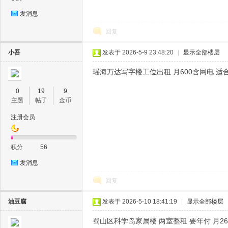
发消息
回复
小吾
发表于 2026-5-9 23:48:20
|
显示全部楼层
瑶海万达写字楼工位出租 月600含网电 适
0
19
9
主题
帖子
金币
注册会员
积分
56
发消息
回复
油豆腐
发表于 2026-5-10 18:41:19
|
显示全部楼层
蜀山区科学岛家属楼 两室整租 要年付 月26