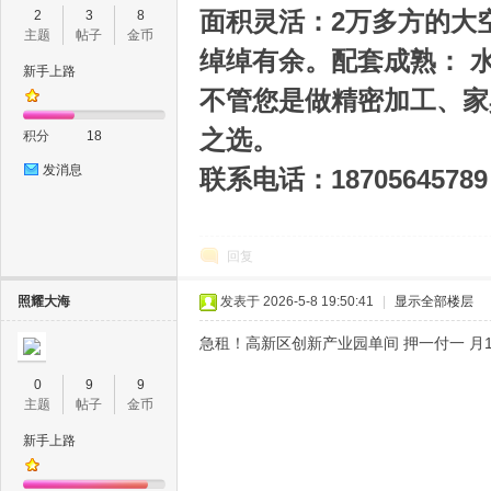
面积灵活：2万多方的大
2
3
8
主题
帖子
金币
绰绰有余。配套成熟： 
新手上路
不管您是做精密加工、家
肥
之选。
积分
18
发消息
联系电话：18705645789
回复
照耀大海
发表于 2026-5-8 19:50:41
|
显示全部楼层
论
急租！高新区创新产业园单间 押一付一 月1
0
9
9
主题
帖子
金币
新手上路