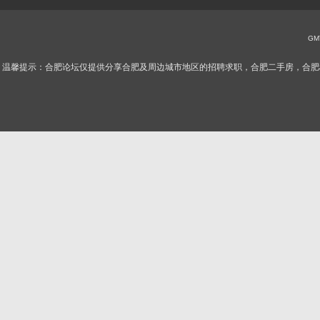
GMT
温馨提示：合肥论坛仅提供分享合肥及周边城市地区的招聘求职，合肥二手房，合肥