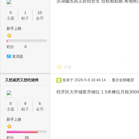
滨湖徽杰苑主卧招女生 合租都姑娘 离地铁口
0
1
10
主题
帖子
金币
新手上路
积分
0
发消息
回复
又想减肥又想吃烧烤
发表于 2026-5-9 18:46:14
|
显示全部楼层
经开区大学城夜市铺位 1.5米摊位月租3000
0
9
6
主题
帖子
金币
新手上路
积分
39