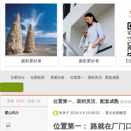
摄影爱好者
摄影爱好者
【
合肥论坛
合肥租房
房屋出租
位置第一、面积灵活、配套成熟
位置第一、面积灵活、配套成熟
查看:
1831
|
回复:
22
[复制链
合
»
›
›
›
霍山玛力
发表于 2026-5-8 10:09:02
|
显示全部楼层
位置第一： 路就在厂门
摄影爱好者
摄影爱好者