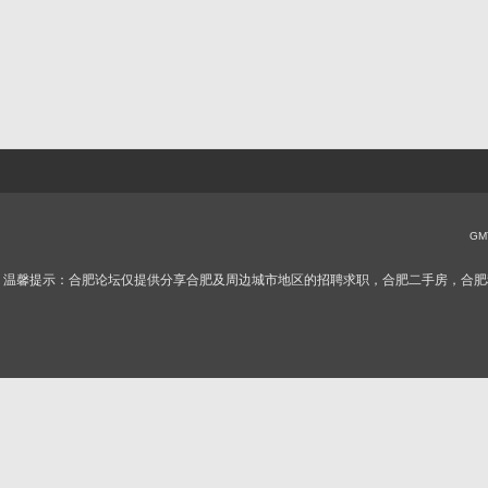
GMT
温馨提示：合肥论坛仅提供分享合肥及周边城市地区的招聘求职，合肥二手房，合肥