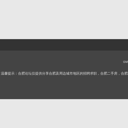
GMT
温馨提示：合肥论坛仅提供分享合肥及周边城市地区的招聘求职，合肥二手房，合肥