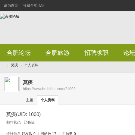
设为首页
收藏合肥论坛
合肥论坛
合肥旅游
招聘求职
论
莫疾
个人资料
莫疾
https://www.hefeibbs.com/?1000
合
›
›
主题
个人资料
莫疾
(UID: 1000)
邮箱状态
已验证
统计信息
好友数 0
|
回帖数 17
|
主题数 0